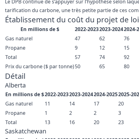
Le DPB continue de s’appuyer sur l’hypothèse selon laquell
tarification du carbone, une très petite partie de ces com
Établissement du coût du projet de lo
En millions de $
2022-2023
2023-2024
2024-
Gas naturel
47
62
76
Propane
9
12
15
Total
57
74
92
Prix du carbone ($ par tonne)
50
65
80
Détail
Alberta
En millions de $
2022-2023
2023-2024
2024-2025
2025-20
Gas naturel
11
14
17
20
Propane
1
2
2
3
Total
13
16
20
23
Saskatchewan