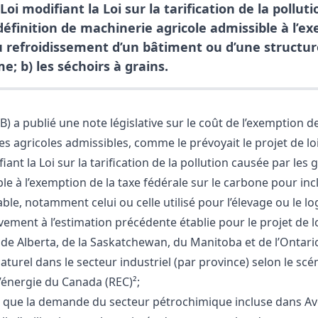
 Loi modifiant la Loi sur la tarification de la pollut
 définition de machinerie agricole admissible à l’e
au refroidissement d’un bâtiment ou d’une structu
; b) les séchoirs à grains.
) a publié une note législative sur le coût de l’exemption de
s agricoles admissibles, comme le prévoyait le projet de loi 
fiant la Loi sur la tarification de la pollution causée par le
ble à l’exemption de la taxe fédérale sur le carbone pour inc
e, notamment celui ou celle utilisé pour l’élevage ou le lo
ement à l’estimation précédente établie pour le projet de loi
de Alberta, de la Saskatchewan, du Manitoba et de l’Ontari
aturel dans le secteur industriel (par province) selon le scé
’énergie du Canada (REC)²;
 que la demande du secteur pétrochimique incluse dans Ave