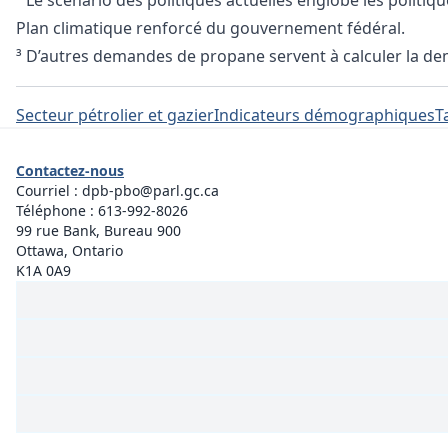
² Le scénario des politiques actuelles englobe les politi
Plan climatique renforcé du gouvernement fédéral.
³ D’autres demandes de propane servent à calculer la de
Secteur pétrolier et gazier
Indicateurs démographiques
T
Contactez-nous
Courriel :
dpb-pbo@parl.gc.ca
Téléphone :
613-992-8026
99 rue Bank, Bureau 900
Ottawa, Ontario
K1A 0A9