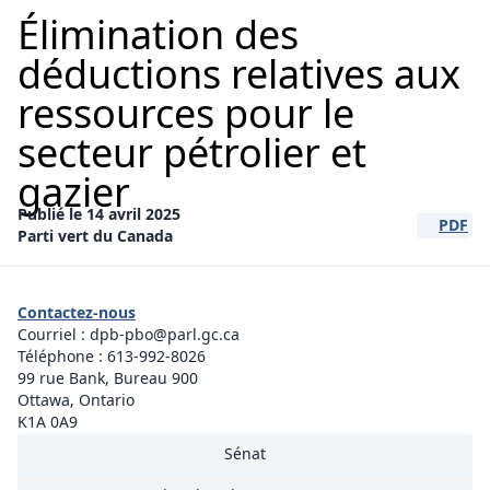
Élimination des
déductions relatives aux
ressources pour le
secteur pétrolier et
gazier
Publié le 14 avril 2025
PDF
(s'ouvre 
Parti vert du Canada
Contactez-nous
Courriel :
dpb-pbo@parl.gc.ca
Téléphone :
613-992-8026
99 rue Bank, Bureau 900
Ottawa, Ontario
K1A 0A9
Sénat