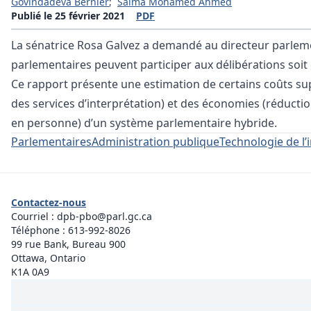
Govindadeva Bernier
;
Salma Mohamed Ahmed
Publié le 25 février 2021
PDF
La sénatrice Rosa Galvez a demandé au directeur parleme
parlementaires peuvent participer aux délibérations soit
Ce rapport présente une estimation de certains coûts sup
des services d’interprétation) et des économies (réducti
en personne) d’un système parlementaire hybride.
Parlementaires
Administration publique
Technologie de l’
Contactez-nous
Courriel :
dpb-pbo@parl.gc.ca
Téléphone :
613-992-8026
99 rue Bank, Bureau 900
Ottawa, Ontario
K1A 0A9