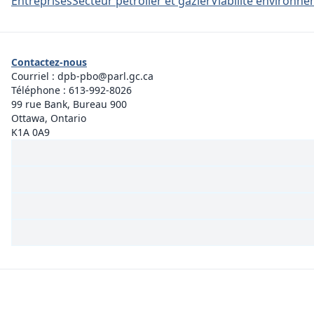
Entreprises
Secteur pétrolier et gazier
Viabilité environn
Contactez-nous
Courriel :
dpb-pbo@parl.gc.ca
Téléphone :
613-992-8026
99 rue Bank, Bureau 900
Ottawa, Ontario
K1A 0A9