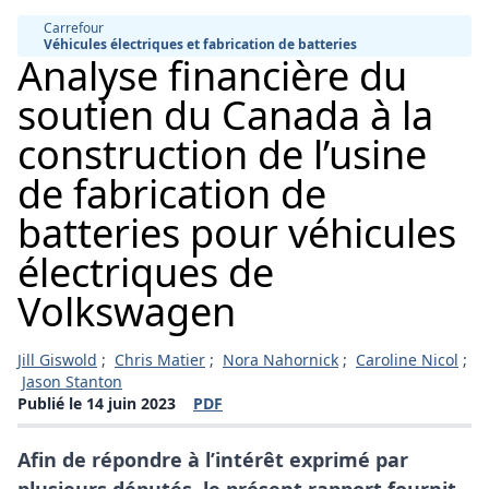
Carrefour
Véhicules électriques et fabrication de batteries
Analyse financière du
soutien du Canada à la
construction de l’usine
de fabrication de
batteries pour véhicules
électriques de
Volkswagen
Jill Giswold
;
Chris Matier
;
Nora Nahornick
;
Caroline Nicol
;
Jason Stanton
Publié le 14 juin 2023
PDF
(s'ouvre dans une nouvelle fenêtre)
Afin de répondre à l’intérêt exprimé par
plusieurs députés, le présent rapport fournit